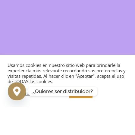
Usamos cookies en nuestro sitio web para brindarle la
experiencia más relevante recordando sus preferencias y
visitas repetidas. Al hacer clic en "Aceptar", acepta el uso
de TODAS las cookies.
¿Quieres ser distribuidor?
Configuración de la Cookie
ACEPTAR
LinkedIn
Instagram
Facebook
Chocolate de Praga
Acceder