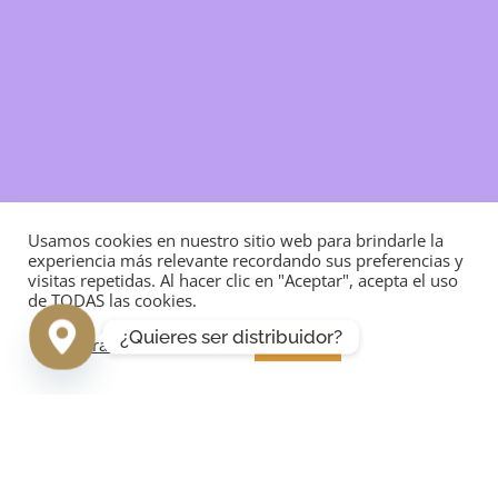
Usamos cookies en nuestro sitio web para brindarle la
experiencia más relevante recordando sus preferencias y
visitas repetidas. Al hacer clic en "Aceptar", acepta el uso
de TODAS las cookies.
¿Quieres ser distribuidor?
Configuración de la Cookie
ACEPTAR
LinkedIn
Instagram
Facebook
Chocolate de Praga
Acceder